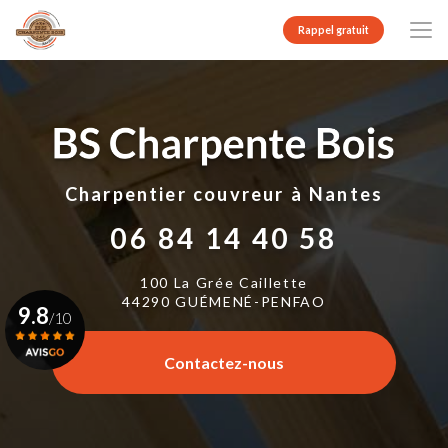
Aller
au
Rappel gratuit
contenu
principal
Charpentier couvreur
à Nantes
06 84 14 40 58
100 La Grée Caillette
44290 GUÉMENÉ-PENFAO
9.8
/10
Contactez-nous
Voir le certificat