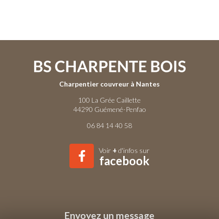
Charpentier couvreur à Nantes
100 La Grée Caillette
44290 Guémené-Penfao
06 84 14 40 58
Voir
+
d'infos sur
facebook
Envoyez un message