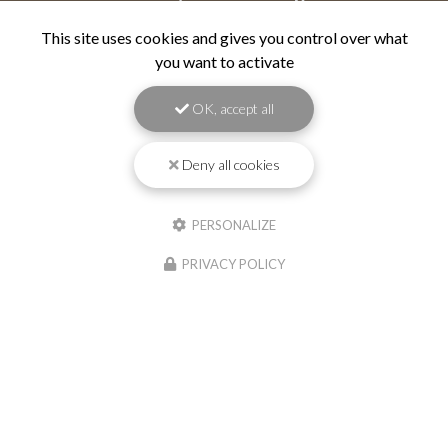
This site uses cookies and gives you control over what
Nom Prénom
you want to activate
Société
OK, accept all
Email
Deny all cookies
Téléphone
PERSONALIZE
Message
PRIVACY POLICY
J'autorise ce site à conserver l'ensemble des données transmises dans ce
formulaire pour faciliter le suivi et le traitement de ma demande.
(Aucune
exploitation commerciale ne sera faite des données conservées. Voir
notre
politique de confidentialité
)