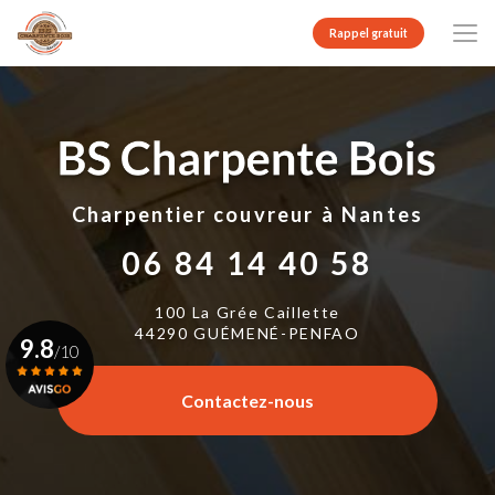
Aller
au
Rappel gratuit
contenu
principal
Charpentier couvreur
à Nantes
06 84 14 40 58
100 La Grée Caillette
44290 GUÉMENÉ-PENFAO
9.8
/10
Contactez-nous
Voir le certificat