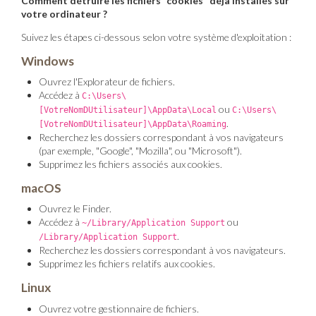
Comment détruire les fichiers “cookies” déjà installés sur
votre ordinateur ?
Suivez les étapes ci-dessous selon votre système d'exploitation :
Windows
Ouvrez l'Explorateur de fichiers.
Accédez à
C:\Users\
ou
[VotreNomDUtilisateur]\AppData\Local
C:\Users\
.
[VotreNomDUtilisateur]\AppData\Roaming
Recherchez les dossiers correspondant à vos navigateurs
(par exemple, "Google", "Mozilla", ou "Microsoft").
Supprimez les fichiers associés aux cookies.
macOS
Ouvrez le Finder.
Accédez à
ou
~/Library/Application Support
.
/Library/Application Support
Recherchez les dossiers correspondant à vos navigateurs.
Supprimez les fichiers relatifs aux cookies.
Linux
Ouvrez votre gestionnaire de fichiers.