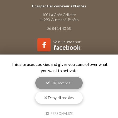
Charpentier couvreur à Nantes
100 La Grée Caillette
44290 Guémené-Penfao
06 84 14 40 58
Voir
+
d'infos sur
facebook
This site uses cookies and gives you control over what
you want to activate
Envoyez un message
OK, accept all
Nom Prénom
Deny all cookies
Société
PERSONALIZE
Email