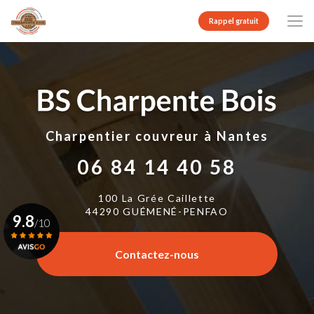
Aller
au
Rappel gratuit
contenu
principal
Charpentier couvreur
à Nantes
06 84 14 40 58
100 La Grée Caillette
44290 GUÉMENÉ-PENFAO
9.8
/10
Contactez-nous
Voir le certificat