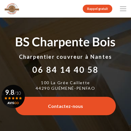
Aller
au
Rappel gratuit
contenu
principal
Charpentier couvreur
à Nantes
06 84 14 40 58
100 La Grée Caillette
44290 GUÉMENÉ-PENFAO
9.8
/10
Contactez-nous
Voir le certificat