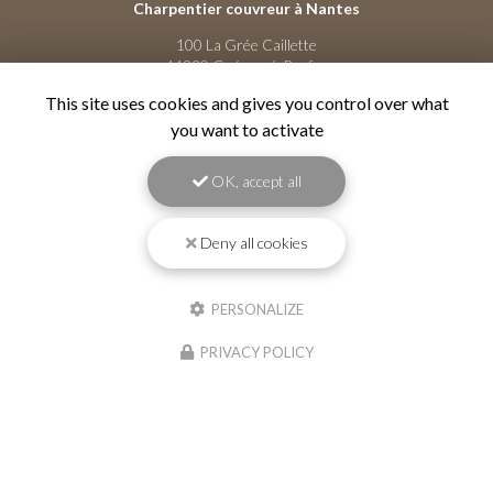
Charpentier couvreur à Nantes
100 La Grée Caillette
44290 Guémené-Penfao
06 84 14 40 58
This site uses cookies and gives you control over what
you want to activate
Voir
+
d'infos sur
facebook
OK, accept all
Deny all cookies
Envoyez un message
PERSONALIZE
PRIVACY POLICY
Nom Prénom
Société
Email