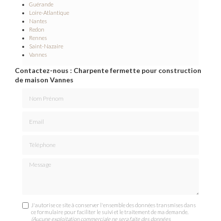
Guérande
Loire-Atlantique
Nantes
Redon
Rennes
Saint-Nazaire
Vannes
Contactez-nous : Charpente fermette pour construction
de maison Vannes
Nom Prénom
Email
Téléphone
Message
J'autorise ce site à conserver l'ensemble des données transmises dans
ce formulaire pour faciliter le suivi et le traitement de ma demande.
(Aucune exploitation commerciale ne sera faite des données