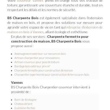
Votre
couvreur Vannes
prend en charge tous vos travaux de
toiture, garantissant une couverture étanche et durable, tout en
respectant les délais et les normes de sécurité.
BS Charpente Bois
est également spécialisée dans l'extension
de maison en bois, et propose des solutions sur mesure pour
agrandir votre espace de vie en tant qu'
entreprise d'extension de
maison en bois à Vannes
, alliant écologie et esthétisme.
En plus de ses services :
Charpente fermette pour
construction de maison, BS Charpente Bois
vous
propose aussi :
Aménagement extérieur sur mesure en bois
Artisan charpentier pour rénovations
Artisan couvreur pour pose de toiture
Bardage bois extérieur prix m²
Charpente fermette pour construction de maison
Charpentier expérimenté pour construction de terrasse en bois
Vannes
BS Charpente Bois Charpentier couvreur intervient à
proximité de :
Bain-de-Bretagne
Châteaubriant
Guémené-Penfao