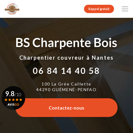
Aller
au
Rappel gratuit
contenu
principal
Charpentier couvreur
à Nantes
06 84 14 40 58
100 La Grée Caillette
44290 GUÉMENÉ-PENFAO
9.8
/10
Contactez-nous
Voir le certificat