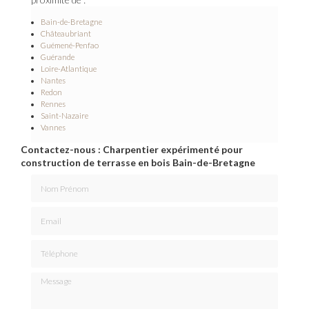
Bain-de-Bretagne
Châteaubriant
Guémené-Penfao
Guérande
Loire-Atlantique
Nantes
Redon
Rennes
Saint-Nazaire
Vannes
Contactez-nous : Charpentier expérimenté pour
construction de terrasse en bois Bain-de-Bretagne
Nom Prénom
Email
Téléphone
Message