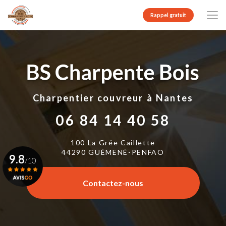
Aller
au
Rappel gratuit
contenu
principal
Charpentier couvreur
à Nantes
06 84 14 40 58
100 La Grée Caillette
44290 GUÉMENÉ-PENFAO
9.8
/10
Contactez-nous
Voir le certificat