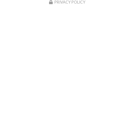
PRIVACY POLICY
02/09/2024
Nouveau support de communication web