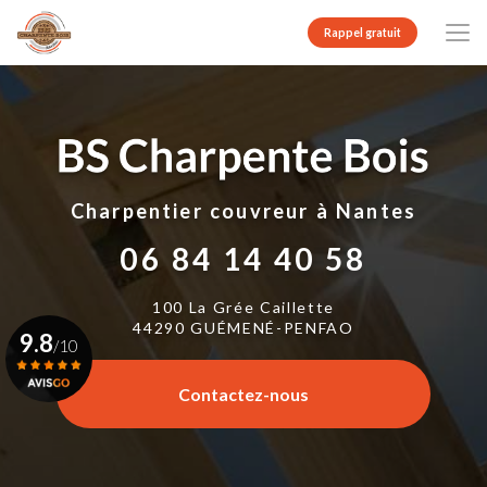
Aller
au
Rappel gratuit
contenu
principal
Charpentier couvreur
à Nantes
06 84 14 40 58
100 La Grée Caillette
44290 GUÉMENÉ-PENFAO
9.8
/10
Contactez-nous
Voir le certificat