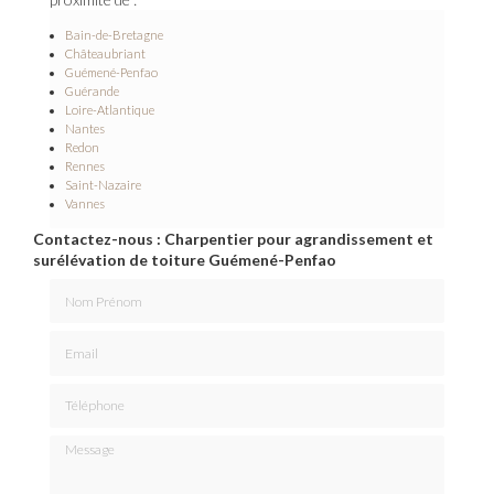
Bain-de-Bretagne
Châteaubriant
Guémené-Penfao
Guérande
Loire-Atlantique
Nantes
Redon
Rennes
Saint-Nazaire
Vannes
Contactez-nous : Charpentier pour agrandissement et
surélévation de toiture Guémené-Penfao
Nom Prénom
Email
Téléphone
Message