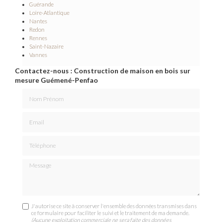
Guérande
Loire-Atlantique
Nantes
Redon
Rennes
Saint-Nazaire
Vannes
Contactez-nous : Construction de maison en bois sur
mesure Guémené-Penfao
Nom Prénom
Email
Téléphone
Message
J'autorise ce site à conserver l'ensemble des données transmises dans
ce formulaire pour faciliter le suivi et le traitement de ma demande.
(Aucune exploitation commerciale ne sera faite des données