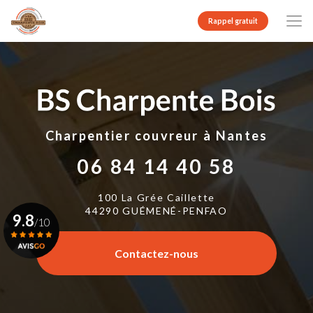
Aller
au
Rappel gratuit
contenu
principal
Charpentier couvreur
à Nantes
06 84 14 40 58
100 La Grée Caillette
44290 GUÉMENÉ-PENFAO
9.8
/10
Contactez-nous
Voir le certificat