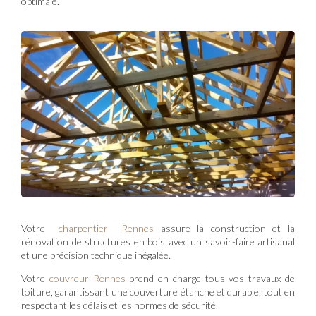
optimale.
Votre
charpentier Rennes
assure la construction et la
rénovation de structures en bois avec un savoir-faire artisanal
et une précision technique inégalée.
Votre
couvreur Rennes
prend en charge tous vos travaux de
toiture, garantissant une couverture étanche et durable, tout en
respectant les délais et les normes de sécurité.