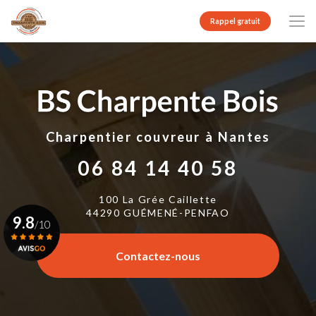
Aller
au
Rappel gratuit
contenu
principal
Charpentier couvreur
à Nantes
06 84 14 40 58
100 La Grée Caillette
44290 GUÉMENÉ-PENFAO
9.8
/10
Contactez-nous
Voir le certificat