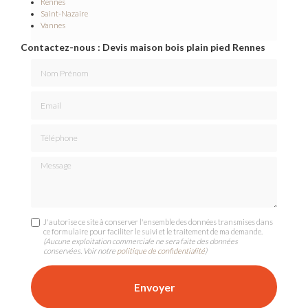
Rennes
Saint-Nazaire
Vannes
Contactez-nous : Devis maison bois plain pied Rennes
Nom Prénom
Email
Téléphone
Message
J'autorise ce site à conserver l'ensemble des données transmises dans
ce formulaire pour faciliter le suivi et le traitement de ma demande.
(Aucune exploitation commerciale ne sera faite des données
conservées. Voir notre
politique de confidentialité
)