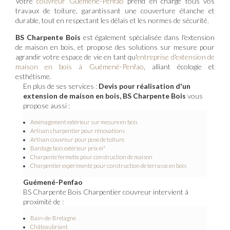
Votre
couvreur Guémené-Penfao
prend en charge tous vos
travaux de toiture, garantissant une couverture étanche et
durable, tout en respectant les délais et les normes de sécurité.
BS Charpente Bois
est également spécialisée dans l'extension
de maison en bois, et propose des solutions sur mesure pour
agrandir votre espace de vie en tant qu'
entreprise d'extension de
maison en bois à Guémené-Penfao
, alliant écologie et
esthétisme.
En plus de ses services :
Devis pour réalisation d'un
extension de maison en bois, BS Charpente Bois
vous
propose aussi :
Aménagement extérieur sur mesure en bois
Artisan charpentier pour rénovations
Artisan couvreur pour pose de toiture
Bardage bois extérieur prix m²
Charpente fermette pour construction de maison
Charpentier expérimenté pour construction de terrasse en bois
Guémené-Penfao
BS Charpente Bois Charpentier couvreur intervient à
proximité de :
Bain-de-Bretagne
Châteaubriant