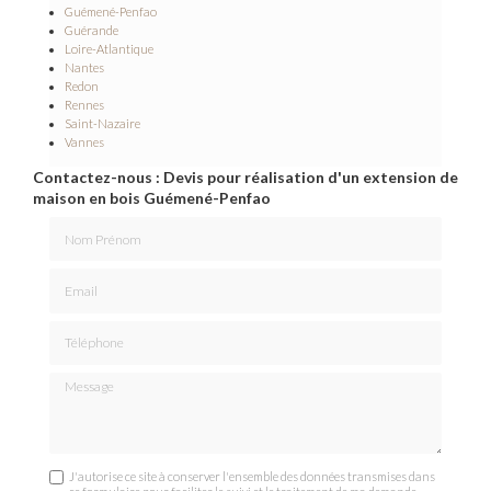
Guémené-Penfao
Guérande
Loire-Atlantique
Nantes
Redon
Rennes
Saint-Nazaire
Vannes
Contactez-nous : Devis pour réalisation d'un extension de
maison en bois Guémené-Penfao
Nom Prénom
Email
Téléphone
Message
J'autorise ce site à conserver l'ensemble des données transmises dans