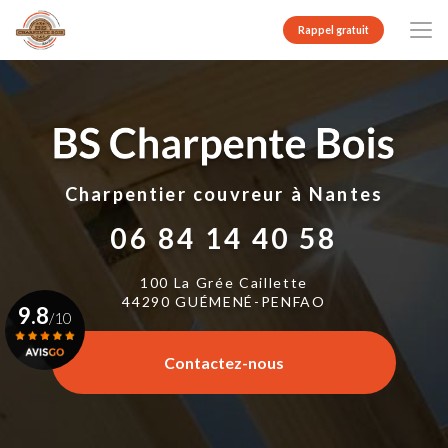
Aller
au
Rappel gratuit
contenu
principal
Charpentier couvreur
à Nantes
06 84 14 40 58
100 La Grée Caillette
44290 GUÉMENÉ-PENFAO
9.8
/10
Contactez-nous
Voir le certificat