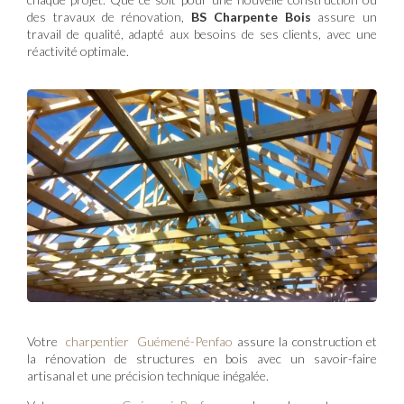
des travaux de rénovation,
BS Charpente Bois
assure un
travail de qualité, adapté aux besoins de ses clients, avec une
réactivité optimale.
Votre
charpentier Guémené-Penfao
assure la construction et
la rénovation de structures en bois avec un savoir-faire
artisanal et une précision technique inégalée.