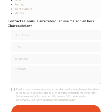
Redon
Rennes
Saint-Nazaire
Vannes
Contactez-nous : Faire fabriquer une maison en bois
Châteaubriant
Nom Prénom
Email
Téléphone
Message
J'autorise ce site à conserver l'ensemble des données transmises dans
ce formulaire pour faciliter le suivi et le traitement de ma demande.
(Aucune exploitation commerciale ne sera faite des données
conservées. Voir notre
politique de confidentialité
)