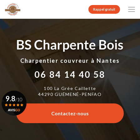
Aller
au
Rappel gratuit
contenu
principal
Charpentier couvreur
à Nantes
06 84 14 40 58
100 La Grée Caillette
44290 GUÉMENÉ-PENFAO
9.8
/10
Contactez-nous
Voir le certificat