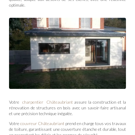
optimale.
Votre
charpentier Châteaubriant
assure la construction et la
rénovation de structures en bois avec un savoir-faire artisanal
et une précision technique inégalée.
Votre
couvreur Châteaubriant
prend en charge tous vos travaux
de toiture, garantissant une couverture étanche et durable, tout
en respectant les délais et les normes de sécurité.