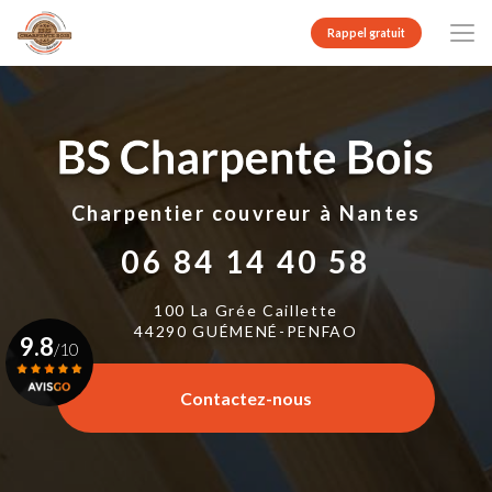
Aller
au
Rappel gratuit
contenu
principal
Charpentier couvreur
à Nantes
06 84 14 40 58
100 La Grée Caillette
44290 GUÉMENÉ-PENFAO
9.8
/10
Contactez-nous
Voir le certificat