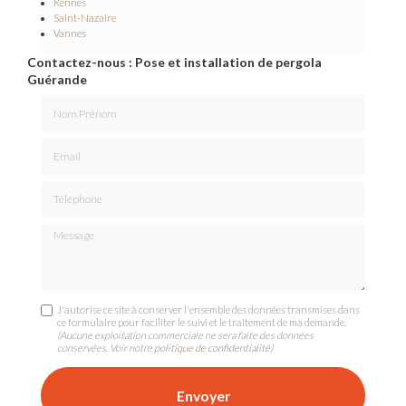
Rennes
Saint-Nazaire
Vannes
Contactez-nous : Pose et installation de pergola
Guérande
Nom Prénom
Email
Téléphone
Message
J'autorise ce site à conserver l'ensemble des données transmises dans
ce formulaire pour faciliter le suivi et le traitement de ma demande.
(Aucune exploitation commerciale ne sera faite des données
conservées. Voir notre
politique de confidentialité
)