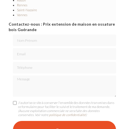
Redon
Rennes
Saint-Nazaire
Vannes
Contactez-nous : Prix extension de maison en ossature
bois Guérande
Nom Prénom
Email
Téléphone
Message
J'autorise ce site à conserver l'ensemble des données transmises dans
ce formulaire pour faciliter le suivi et le traitement de ma demande.
(Aucune exploitation commerciale ne sera faite des données
conservées. Voir notre
politique de confidentialité
)