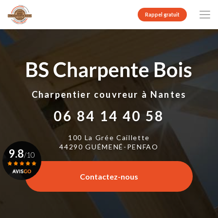
Aller
au
Rappel gratuit
contenu
principal
Charpentier couvreur
à Nantes
06 84 14 40 58
100 La Grée Caillette
44290 GUÉMENÉ-PENFAO
9.8
/10
Contactez-nous
Voir le certificat