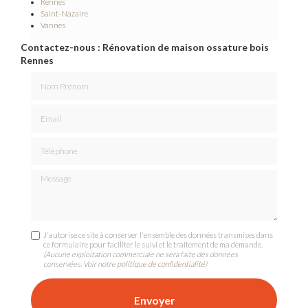
Rennes
Saint-Nazaire
Vannes
Contactez-nous : Rénovation de maison ossature bois
Rennes
Nom Prénom
Email
Téléphone
Message
J'autorise ce site à conserver l'ensemble des données transmises dans
ce formulaire pour faciliter le suivi et le traitement de ma demande.
(Aucune exploitation commerciale ne sera faite des données
conservées. Voir notre
politique de confidentialité
)