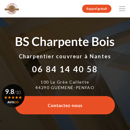
Aller
au
Rappel gratuit
contenu
principal
Charpentier couvreur
à Nantes
06 84 14 40 58
100 La Grée Caillette
44290 GUÉMENÉ-PENFAO
9.8
/10
Contactez-nous
Voir le certificat