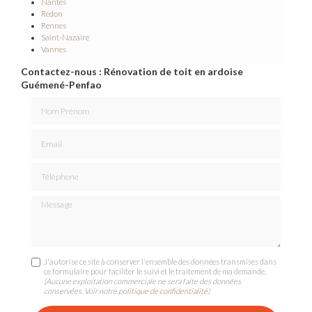
Nantes
Redon
Rennes
Saint-Nazaire
Vannes
Contactez-nous : Rénovation de toit en ardoise
Guémené-Penfao
Nom Prénom
Email
Téléphone
Message
J'autorise ce site à conserver l'ensemble des données transmises dans
ce formulaire pour faciliter le suivi et le traitement de ma demande.
(Aucune exploitation commerciale ne sera faite des données
conservées. Voir notre
politique de confidentialité
)