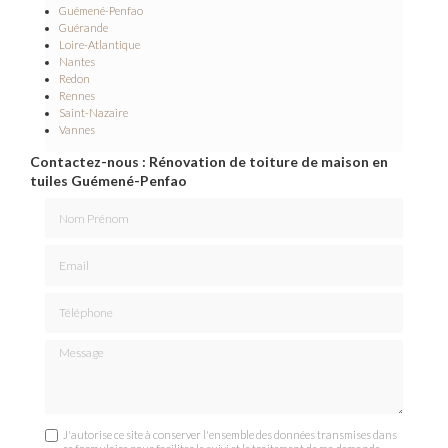
Guémené-Penfao
Guérande
Loire-Atlantique
Nantes
Redon
Rennes
Saint-Nazaire
Vannes
Contactez-nous : Rénovation de toiture de maison en
tuiles Guémené-Penfao
Nom Prénom
Email
Téléphone
Message
J'autorise ce site à conserver l'ensemble des données transmises dans