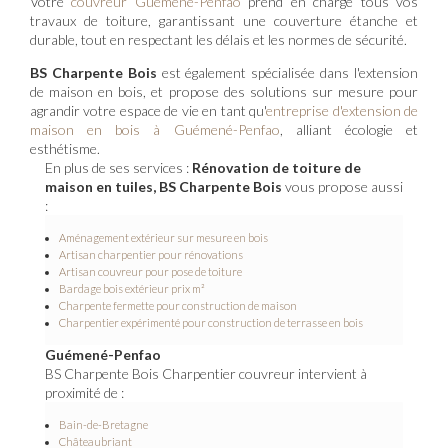
Votre
couvreur Guémené-Penfao
prend en charge tous vos
travaux de toiture, garantissant une couverture étanche et
durable, tout en respectant les délais et les normes de sécurité.
BS Charpente Bois
est également spécialisée dans l'extension
de maison en bois, et propose des solutions sur mesure pour
agrandir votre espace de vie en tant qu'
entreprise d'extension de
maison en bois à Guémené-Penfao
, alliant écologie et
esthétisme.
En plus de ses services :
Rénovation de toiture de
maison en tuiles, BS Charpente Bois
vous propose aussi
:
Aménagement extérieur sur mesure en bois
Artisan charpentier pour rénovations
Artisan couvreur pour pose de toiture
Bardage bois extérieur prix m²
Charpente fermette pour construction de maison
Charpentier expérimenté pour construction de terrasse en bois
Guémené-Penfao
BS Charpente Bois Charpentier couvreur intervient à
proximité de :
Bain-de-Bretagne
Châteaubriant