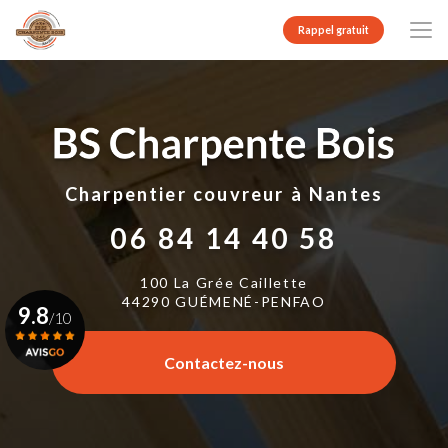
Aller
au
Rappel gratuit
contenu
principal
Charpentier couvreur
à Nantes
06 84 14 40 58
100 La Grée Caillette
44290 GUÉMENÉ-PENFAO
9.8
/10
Contactez-nous
Voir le certificat