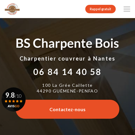
Aller
au
Rappel gratuit
contenu
principal
Charpentier couvreur
à Nantes
06 84 14 40 58
100 La Grée Caillette
44290 GUÉMENÉ-PENFAO
9.8
/10
Contactez-nous
Voir le certificat