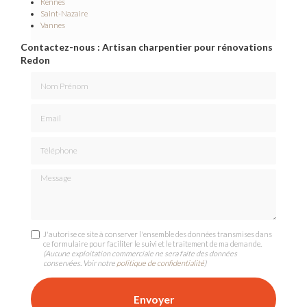
Rennes
Saint-Nazaire
Vannes
Contactez-nous : Artisan charpentier pour rénovations
Redon
Nom Prénom
Email
Téléphone
Message
J'autorise ce site à conserver l'ensemble des données transmises dans
ce formulaire pour faciliter le suivi et le traitement de ma demande.
(Aucune exploitation commerciale ne sera faite des données
conservées. Voir notre
politique de confidentialité
)