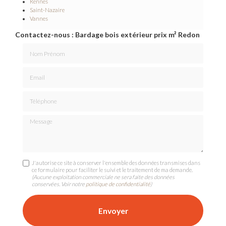
Rennes
Saint-Nazaire
Vannes
Contactez-nous : Bardage bois extérieur prix m² Redon
Nom Prénom
Email
Téléphone
Message
J'autorise ce site à conserver l'ensemble des données transmises dans
ce formulaire pour faciliter le suivi et le traitement de ma demande.
(Aucune exploitation commerciale ne sera faite des données
conservées. Voir notre
politique de confidentialité
)