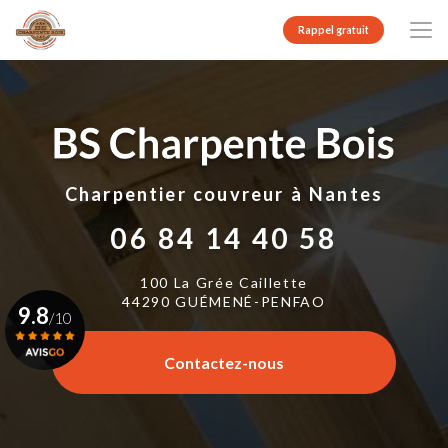
Aller
au
Rappel gratuit
contenu
principal
Charpentier couvreur
à Nantes
06 84 14 40 58
100 La Grée Caillette
44290 GUÉMENÉ-PENFAO
9.8
/10
Contactez-nous
Voir le certificat