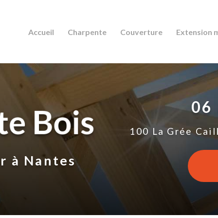
Accueil
Charpente
Couverture
Extension 
06
100 La Grée Cail
ur
à Nantes