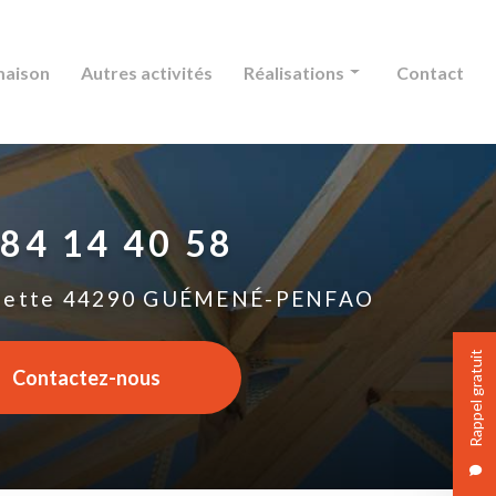
maison
Autres activités
Réalisations
Contact
Charpente
Couverture
 84 14 40 58
Extension maison
Autres activités
lette
44290 GUÉMENÉ-PENFAO
Rappel gratuit
Contactez-nous