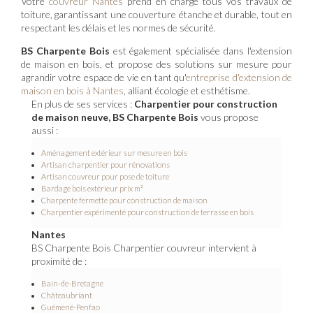
Votre
couvreur Nantes
prend en charge tous vos travaux de
toiture, garantissant une couverture étanche et durable, tout en
respectant les délais et les normes de sécurité.
BS Charpente Bois
est également spécialisée dans l'extension
de maison en bois, et propose des solutions sur mesure pour
agrandir votre espace de vie en tant qu'
entreprise d'extension de
maison en bois à Nantes
, alliant écologie et esthétisme.
En plus de ses services :
Charpentier pour construction
de maison neuve, BS Charpente Bois
vous propose
aussi :
Aménagement extérieur sur mesure en bois
Artisan charpentier pour rénovations
Artisan couvreur pour pose de toiture
Bardage bois extérieur prix m²
Charpente fermette pour construction de maison
Charpentier expérimenté pour construction de terrasse en bois
Nantes
BS Charpente Bois Charpentier couvreur intervient à
proximité de :
Bain-de-Bretagne
Châteaubriant
Guémené-Penfao