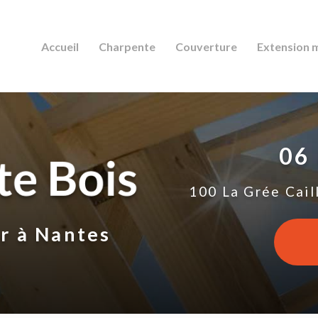
Accueil
Charpente
Couverture
Extension 
06
100 La Grée Cail
ur
à Nantes