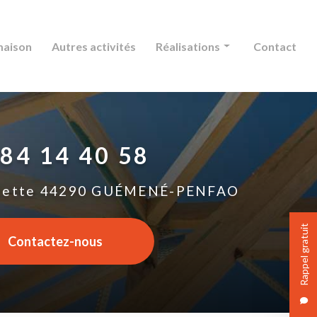
maison
Autres activités
Réalisations
Contact
Charpente
Couverture
 84 14 40 58
Extension maison
Autres activités
lette
44290 GUÉMENÉ-PENFAO
Rappel gratuit
Contactez-nous