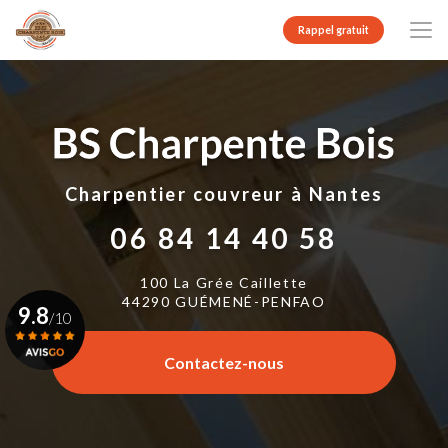
Aller
au
Rappel gratuit
contenu
principal
Charpentier couvreur
à Nantes
06 84 14 40 58
100 La Grée Caillette
44290 GUÉMENÉ-PENFAO
9.8
/10
Contactez-nous
Voir le certificat