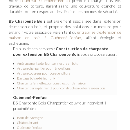
Votre
couvreur Guémené-Penfao
prend en charge tous vos
travaux de toiture, garantissant une couverture étanche et
durable, tout en respectant les délais et les normes de sécurité.
BS Charpente Bois
est également spécialisée dans l'extension
de maison en bois, et propose des solutions sur mesure pour
agrandir votre espace de vie en tant qu'
entreprise d'extension de
maison en bois à Guémené-Penfao
, alliant écologie et
esthétisme.
En plus de ses services :
Construction de charpente
pour extension, BS Charpente Bois
vous propose aussi :
Aménagement extérieur sur mesure en bois
Artisan charpentier pour rénovations
Artisan couvreur pour pose de toiture
Bardage bois extérieur prix m²
Charpente fermette pour construction de maison
Charpentier expérimenté pour construction de terrasse en bois
Guémené-Penfao
BS Charpente Bois Charpentier couvreur intervient à
proximité de :
Bain-de-Bretagne
Châteaubriant
Guémené-Penfao