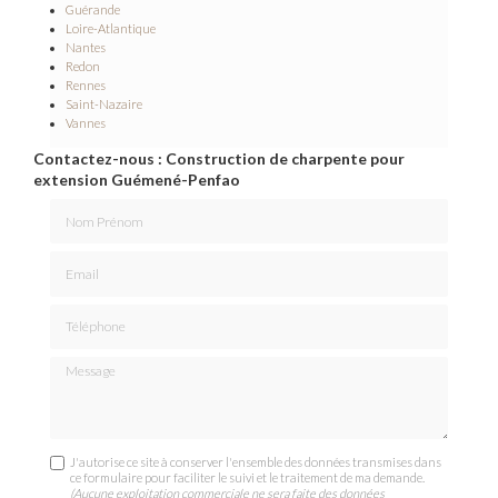
Guérande
Loire-Atlantique
Nantes
Redon
Rennes
Saint-Nazaire
Vannes
Contactez-nous : Construction de charpente pour
extension Guémené-Penfao
Nom Prénom
Email
Téléphone
Message
J'autorise ce site à conserver l'ensemble des données transmises dans
ce formulaire pour faciliter le suivi et le traitement de ma demande.
(Aucune exploitation commerciale ne sera faite des données