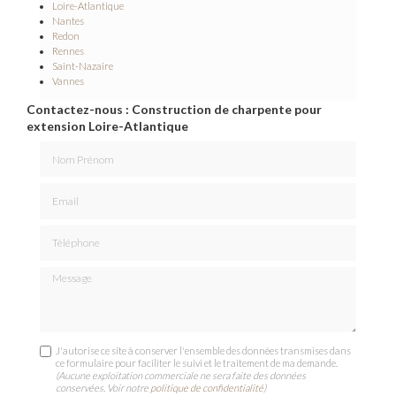
Loire-Atlantique
Nantes
Redon
Rennes
Saint-Nazaire
Vannes
Contactez-nous : Construction de charpente pour
extension Loire-Atlantique
Nom Prénom
Email
Téléphone
Message
J'autorise ce site à conserver l'ensemble des données transmises dans
ce formulaire pour faciliter le suivi et le traitement de ma demande.
(Aucune exploitation commerciale ne sera faite des données
conservées. Voir notre
politique de confidentialité
)