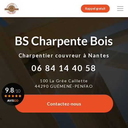
Aller
au
Rappel gratuit
contenu
principal
Charpentier couvreur
à Nantes
06 84 14 40 58
100 La Grée Caillette
44290 GUÉMENÉ-PENFAO
9.8
/10
Contactez-nous
Voir le certificat