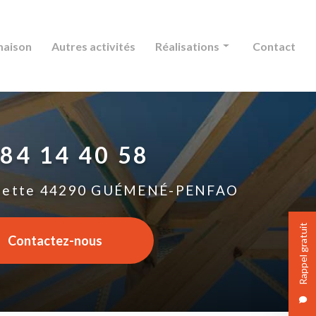
maison
Autres activités
Réalisations
Contact
Charpente
Couverture
 84 14 40 58
Extension maison
Autres activités
lette
44290 GUÉMENÉ-PENFAO
Rappel gratuit
Contactez-nous