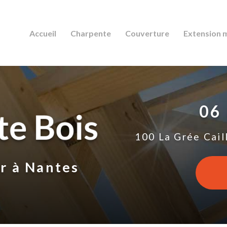
Accueil
Charpente
Couverture
Extension 
06
100 La Grée Cail
ur
à Nantes