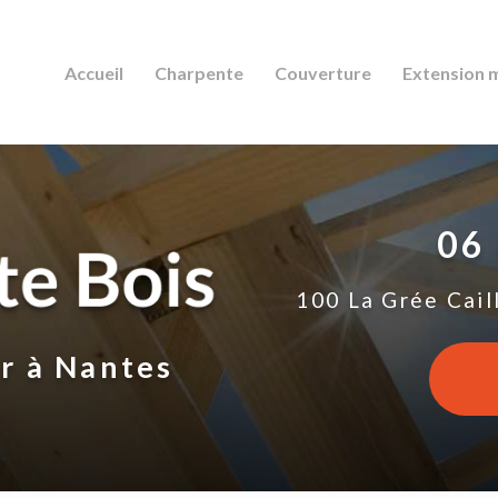
Accueil
Charpente
Couverture
Extension 
06
100 La Grée Cail
ur
à Nantes