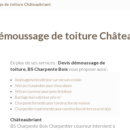
e de toiture Châteaubriant
émoussage de toiture Châte
En plus de ses services :
Devis démoussage de
toiture, BS Charpente Bois
vous propose aussi :
Aménagement extérieur sur mesure en bois
Artisan charpentier pour rénovations
Artisan couvreur pour pose de toiture
Bardage bois extérieur prix m²
Charpente fermette pour construction de maison
Charpentier expérimenté pour construction de terrasse en bois
Châteaubriant
BS Charpente Bois Charpentier couvreur intervient à