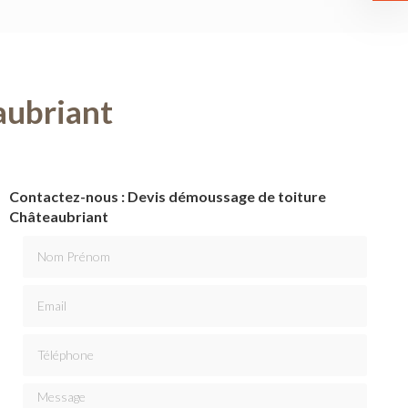
aubriant
Contactez-nous : Devis démoussage de toiture
Châteaubriant
Nom Prénom
Email
Téléphone
Message