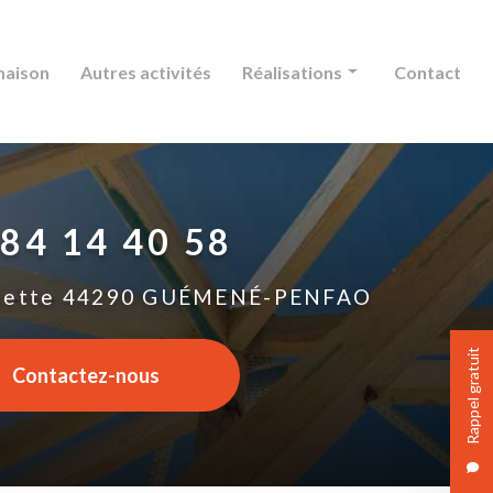
maison
Autres activités
Réalisations
Contact
Charpente
Couverture
 84 14 40 58
Extension maison
Autres activités
lette
44290 GUÉMENÉ-PENFAO
Rappel gratuit
Contactez-nous