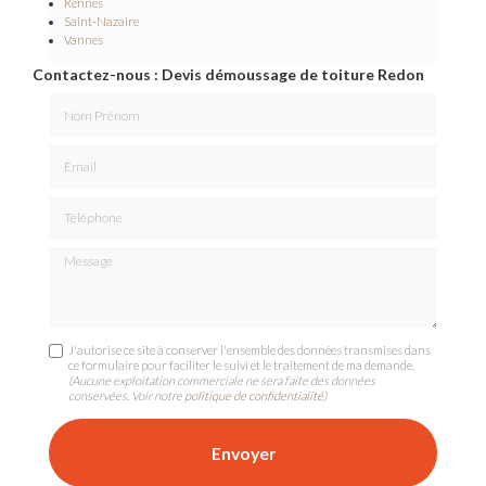
Rennes
Saint-Nazaire
Vannes
Contactez-nous : Devis démoussage de toiture Redon
Nom Prénom
Email
Téléphone
Message
J'autorise ce site à conserver l'ensemble des données transmises dans
ce formulaire pour faciliter le suivi et le traitement de ma demande.
(Aucune exploitation commerciale ne sera faite des données
conservées. Voir notre
politique de confidentialité
)