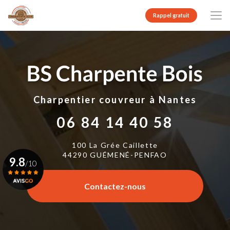
Aller
au
Rappel gratuit
contenu
principal
Charpentier couvreur
à Nantes
06 84 14 40 58
100 La Grée Caillette
44290 GUÉMENÉ-PENFAO
9.8
/10
Contactez-nous
Voir le certificat