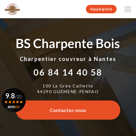
Aller
au
Rappel gratuit
contenu
principal
Charpentier couvreur
à Nantes
06 84 14 40 58
100 La Grée Caillette
44290 GUÉMENÉ-PENFAO
9.8
/10
Contactez-nous
Voir le certificat