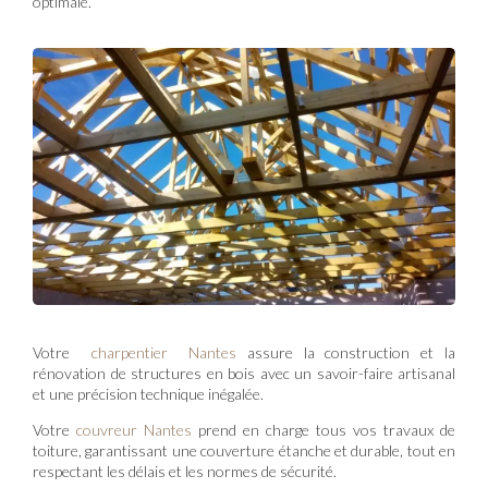
optimale.
Votre
charpentier Nantes
assure la construction et la
rénovation de structures en bois avec un savoir-faire artisanal
et une précision technique inégalée.
Votre
couvreur Nantes
prend en charge tous vos travaux de
toiture, garantissant une couverture étanche et durable, tout en
respectant les délais et les normes de sécurité.