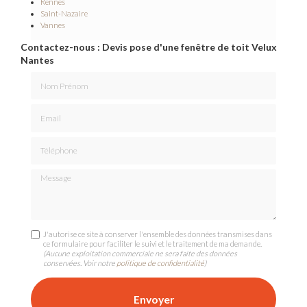
Rennes
Saint-Nazaire
Vannes
Contactez-nous : Devis pose d'une fenêtre de toit Velux
Nantes
Nom Prénom
Email
Téléphone
Message
J'autorise ce site à conserver l'ensemble des données transmises dans
ce formulaire pour faciliter le suivi et le traitement de ma demande.
(Aucune exploitation commerciale ne sera faite des données
conservées. Voir notre
politique de confidentialité
)