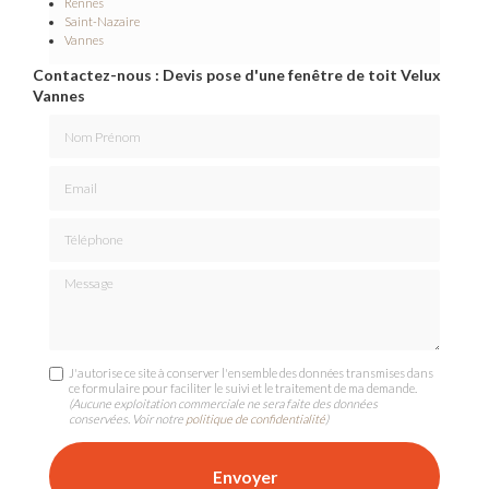
Rennes
Saint-Nazaire
Vannes
Contactez-nous : Devis pose d'une fenêtre de toit Velux
Vannes
Nom Prénom
Email
Téléphone
Message
J'autorise ce site à conserver l'ensemble des données transmises dans
ce formulaire pour faciliter le suivi et le traitement de ma demande.
(Aucune exploitation commerciale ne sera faite des données
conservées. Voir notre
politique de confidentialité
)