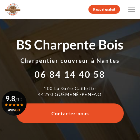
Aller
au
Rappel gratuit
contenu
principal
Charpentier couvreur
à Nantes
06 84 14 40 58
100 La Grée Caillette
44290 GUÉMENÉ-PENFAO
9.8
/10
Contactez-nous
Voir le certificat