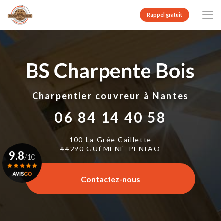
Aller
au
Rappel gratuit
contenu
principal
Charpentier couvreur
à Nantes
06 84 14 40 58
100 La Grée Caillette
44290 GUÉMENÉ-PENFAO
9.8
/10
Contactez-nous
Voir le certificat