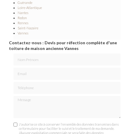
Guérande
Loire-Atlantique
Nantes
Redon
Rennes
Saint-Nazaire
Vannes
Contactez-nous : Devis pour réfection complète d'une
toiture de maison ancienne Vannes
Nom Prénom
Email
Téléphone
Message
J'autorise ce site à conserver l'ensemble des données transmises dans
ce formulaire pour faciliter le suivi et le traitement de ma demande.
(Aucune exploitation commerciale ne sera faite des données