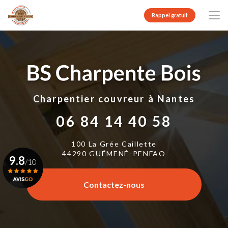
Aller
au
Rappel gratuit
contenu
principal
Charpentier couvreur
à Nantes
06 84 14 40 58
100 La Grée Caillette
44290 GUÉMENÉ-PENFAO
9.8
/10
Contactez-nous
Voir le certificat