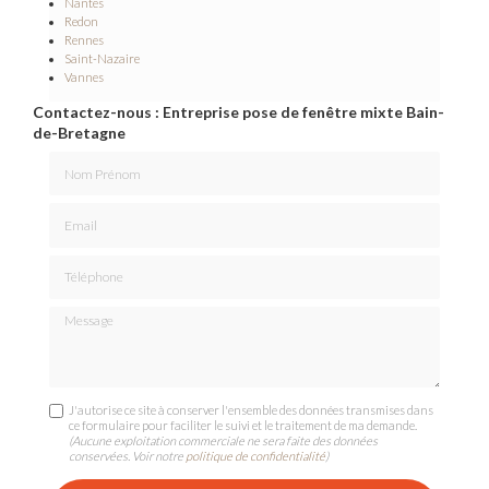
Nantes
Redon
Rennes
Saint-Nazaire
Vannes
Contactez-nous : Entreprise pose de fenêtre mixte Bain-
de-Bretagne
Nom Prénom
Email
Téléphone
Message
J'autorise ce site à conserver l'ensemble des données transmises dans
ce formulaire pour faciliter le suivi et le traitement de ma demande.
(Aucune exploitation commerciale ne sera faite des données
conservées. Voir notre
politique de confidentialité
)