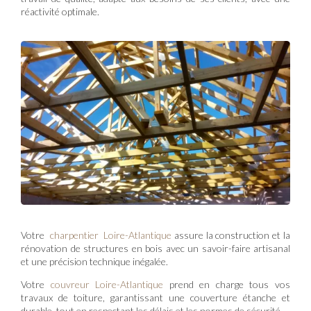
réactivité optimale.
Votre
charpentier Loire-Atlantique
assure la construction et la
rénovation de structures en bois avec un savoir-faire artisanal
et une précision technique inégalée.
Votre
couvreur Loire-Atlantique
prend en charge tous vos
travaux de toiture, garantissant une couverture étanche et
durable, tout en respectant les délais et les normes de sécurité.