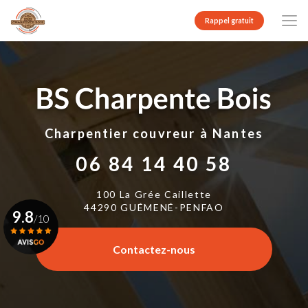
Aller
au
Rappel gratuit
contenu
principal
Charpentier couvreur
à Nantes
06 84 14 40 58
100 La Grée Caillette
44290 GUÉMENÉ-PENFAO
9.8
/10
Contactez-nous
Voir le certificat