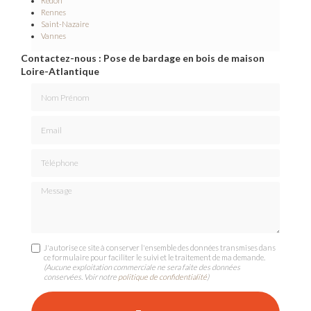
Redon
Rennes
Saint-Nazaire
Vannes
Contactez-nous : Pose de bardage en bois de maison
Loire-Atlantique
Nom Prénom
Email
Téléphone
Message
J'autorise ce site à conserver l'ensemble des données transmises dans
ce formulaire pour faciliter le suivi et le traitement de ma demande.
(Aucune exploitation commerciale ne sera faite des données
conservées. Voir notre
politique de confidentialité
)