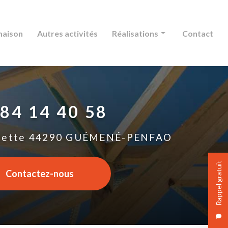
maison
Autres activités
Réalisations
Contact
Charpente
Couverture
 84 14 40 58
Extension maison
Autres activités
lette
44290 GUÉMENÉ-PENFAO
Rappel gratuit
Contactez-nous