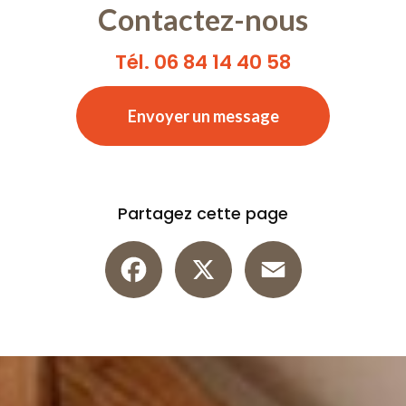
Contactez-nous
Tél. 06 84 14 40 58
Envoyer un message
Partagez cette page
Facebook
X
Email