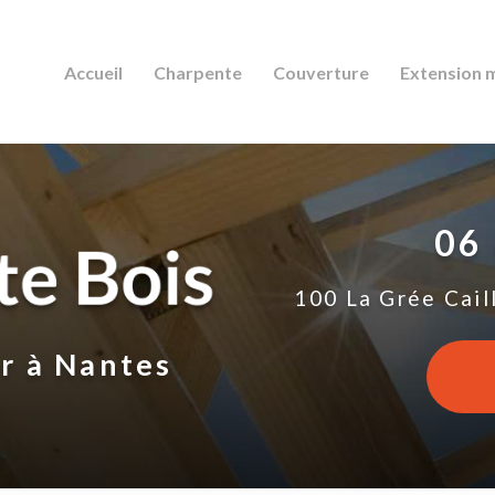
Accueil
Charpente
Couverture
Extension 
06
100 La Grée Cail
ur
à Nantes