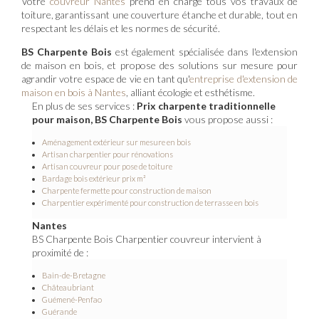
Votre
couvreur Nantes
prend en charge tous vos travaux de
toiture, garantissant une couverture étanche et durable, tout en
respectant les délais et les normes de sécurité.
BS Charpente Bois
est également spécialisée dans l'extension
de maison en bois, et propose des solutions sur mesure pour
agrandir votre espace de vie en tant qu'
entreprise d'extension de
maison en bois à Nantes
, alliant écologie et esthétisme.
En plus de ses services :
Prix charpente traditionnelle
pour maison, BS Charpente Bois
vous propose aussi :
Aménagement extérieur sur mesure en bois
Artisan charpentier pour rénovations
Artisan couvreur pour pose de toiture
Bardage bois extérieur prix m²
Charpente fermette pour construction de maison
Charpentier expérimenté pour construction de terrasse en bois
Nantes
BS Charpente Bois Charpentier couvreur intervient à
proximité de :
Bain-de-Bretagne
Châteaubriant
Guémené-Penfao
Guérande