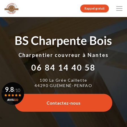
Aller
au
Rappel gratuit
contenu
principal
Charpentier couvreur
à Nantes
06 84 14 40 58
100 La Grée Caillette
44290 GUÉMENÉ-PENFAO
9.8
/10
Contactez-nous
Voir le certificat