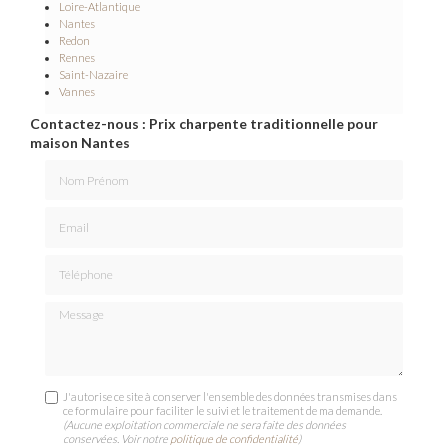
Loire-Atlantique
Nantes
Redon
Rennes
Saint-Nazaire
Vannes
Contactez-nous : Prix charpente traditionnelle pour
maison Nantes
Nom Prénom
Email
Téléphone
Message
J'autorise ce site à conserver l'ensemble des données transmises dans
ce formulaire pour faciliter le suivi et le traitement de ma demande.
(Aucune exploitation commerciale ne sera faite des données
conservées. Voir notre
politique de confidentialité
)