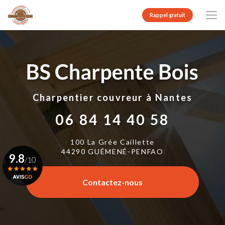
Aller
au
Rappel gratuit
contenu
principal
Charpentier couvreur
à Nantes
06 84 14 40 58
100 La Grée Caillette
44290 GUÉMENÉ-PENFAO
9.8
/10
Contactez-nous
Voir le certificat