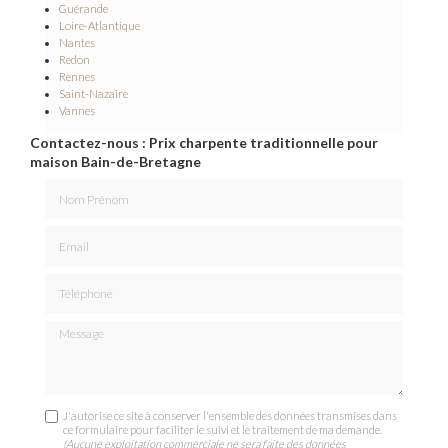
Guérande
Loire-Atlantique
Nantes
Redon
Rennes
Saint-Nazaire
Vannes
Contactez-nous : Prix charpente traditionnelle pour
maison Bain-de-Bretagne
Nom Prénom
Email
Téléphone
Message
J'autorise ce site à conserver l'ensemble des données transmises dans
ce formulaire pour faciliter le suivi et le traitement de ma demande.
(Aucune exploitation commerciale ne sera faite des données