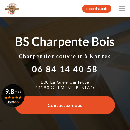
Aller
au
Rappel gratuit
contenu
principal
Charpentier couvreur
à Nantes
06 84 14 40 58
100 La Grée Caillette
44290 GUÉMENÉ-PENFAO
9.8
/10
Contactez-nous
Voir le certificat