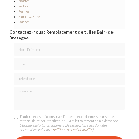
Nantes
Redon
Rennes
Saint-Nazaire
Vannes
Contactez-nous : Remplacement de tuiles Bain-de-
Bretagne
Nom Prénom
Email
Téléphone
Message
J'autorise ce site à conserver l'ensemble des données transmises dans
ce formulaire pour faciliter le suivi et le traitement de ma demande.
(Aucune exploitation commerciale ne sera faite des données
conservées. Voir notre
politique de confidentialité
)