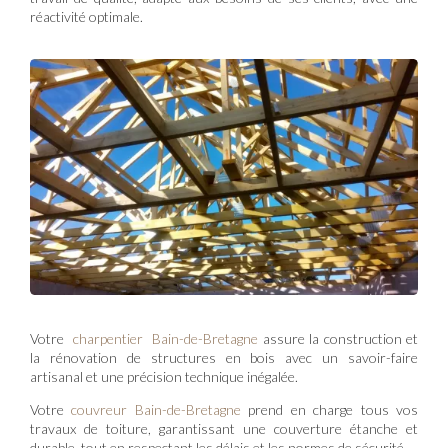
réactivité optimale.
Votre
charpentier Bain-de-Bretagne
assure la construction et
la rénovation de structures en bois avec un savoir-faire
artisanal et une précision technique inégalée.
Votre
couvreur Bain-de-Bretagne
prend en charge tous vos
travaux de toiture, garantissant une couverture étanche et
durable, tout en respectant les délais et les normes de sécurité.