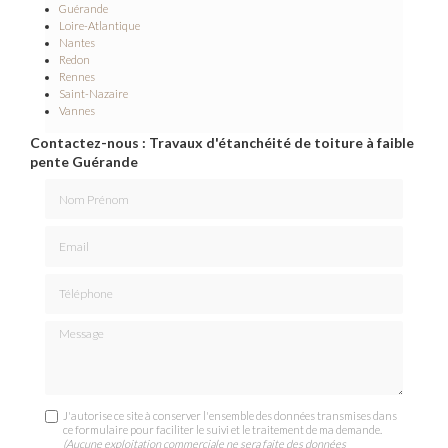
Guérande
Loire-Atlantique
Nantes
Redon
Rennes
Saint-Nazaire
Vannes
Contactez-nous : Travaux d'étanchéité de toiture à faible
pente Guérande
Nom Prénom
Email
Téléphone
Message
J'autorise ce site à conserver l'ensemble des données transmises dans
ce formulaire pour faciliter le suivi et le traitement de ma demande.
(Aucune exploitation commerciale ne sera faite des données