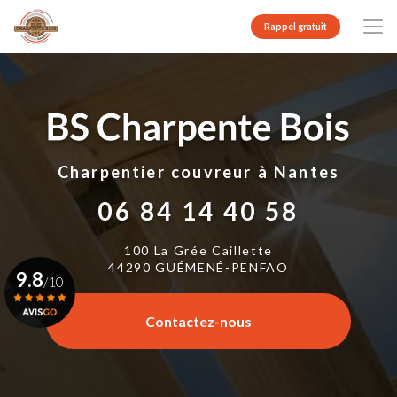
Aller
au
Rappel gratuit
contenu
principal
Charpentier couvreur
à Nantes
06 84 14 40 58
100 La Grée Caillette
44290 GUÉMENÉ-PENFAO
9.8
/10
Contactez-nous
Voir le certificat