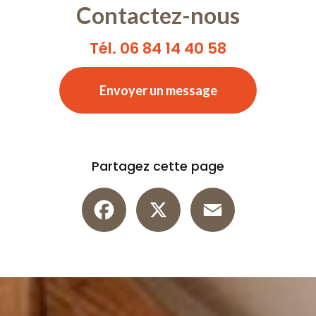
Contactez-nous
Tél. 06 84 14 40 58
Envoyer un message
Partagez cette page
Facebook
X
Email