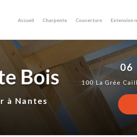
Accueil
Charpente
Couverture
Extension 
06
100 La Grée Cail
ur
à Nantes