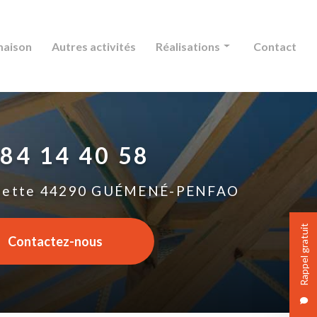
maison
Autres activités
Réalisations
Contact
Charpente
Couverture
 84 14 40 58
Extension maison
Autres activités
lette
44290 GUÉMENÉ-PENFAO
Rappel gratuit
Contactez-nous