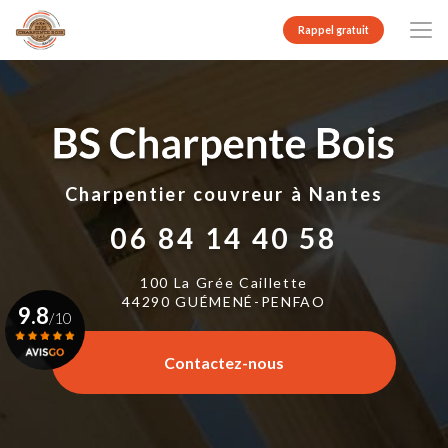
Aller
au
Rappel gratuit
contenu
principal
Charpentier couvreur
à Nantes
06 84 14 40 58
100 La Grée Caillette
44290 GUÉMENÉ-PENFAO
9.8
/10
Contactez-nous
Voir le certificat