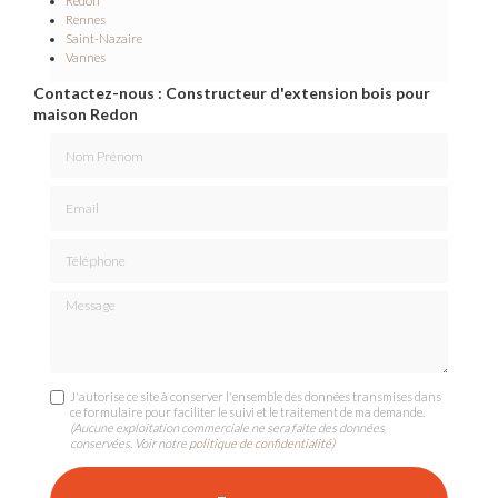
Redon
Rennes
Saint-Nazaire
Vannes
Contactez-nous : Constructeur d'extension bois pour
maison Redon
Nom Prénom
Email
Téléphone
Message
J'autorise ce site à conserver l'ensemble des données transmises dans
ce formulaire pour faciliter le suivi et le traitement de ma demande.
(Aucune exploitation commerciale ne sera faite des données
conservées. Voir notre
politique de confidentialité
)