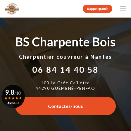
Aller
au
Rappel gratuit
contenu
principal
Charpentier couvreur
à Nantes
06 84 14 40 58
100 La Grée Caillette
44290 GUÉMENÉ-PENFAO
9.8
/10
Contactez-nous
Voir le certificat