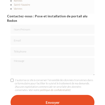
Rennes
Saint-Nazaire
Vannes
Contactez-nous : Pose et installation de portail alu
Redon
Nom Prénom
Email
Téléphone
Message
J'autorise ce site à conserver l'ensemble des données transmises dans
ce formulaire pour faciliter le suivi et le traitement de ma demande.
(Aucune exploitation commerciale ne sera faite des données
conservées. Voir notre
politique de confidentialité
)