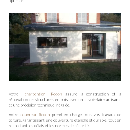
optimale.
Votre
charpentier Redon
assure la construction et la
rénovation de structures en bois avec un savoir-faire artisanal
et une précision technique inégalée.
Votre
couvreur Redon
prend en charge tous vos travaux de
toiture, garantissant une couverture étanche et durable, tout en
respectant les délais et les normes de sécurité.