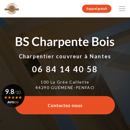
Aller
au
Rappel gratuit
contenu
principal
Charpentier couvreur
à Nantes
06 84 14 40 58
100 La Grée Caillette
44290 GUÉMENÉ-PENFAO
9.8
/10
Contactez-nous
Voir le certificat