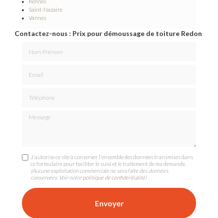
Rennes
Saint-Nazaire
Vannes
Contactez-nous : Prix pour démoussage de toiture Redon
Nom Prénom
Email
Téléphone
Message
J'autorise ce site à conserver l'ensemble des données transmises dans
ce formulaire pour faciliter le suivi et le traitement de ma demande.
(Aucune exploitation commerciale ne sera faite des données
conservées. Voir notre
politique de confidentialité
)