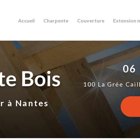
Accueil
Charpente
Couverture
Extension 
06
100 La Grée Cail
ur
à Nantes