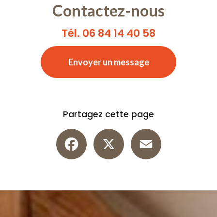
Contactez-nous
Tél. 06 84 14 40 58
Envoyer un message
Partagez cette page
Facebook
X
Email