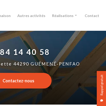
maison
Autres activités
Réalisations
Contact
Charpente
Couverture
 84 14 40 58
Extension maison
Autres activités
lette
44290 GUÉMENÉ-PENFAO
Rappel gratuit
Contactez-nous